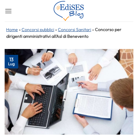
Salta
ai
contenuti
Home
»
Concorsi pubblici
»
Concorsi Sanitari
»
Concorso per
dirigenti amministrativi all'Asl di Benevento
13
Lug