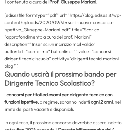
il contenuto a cura del
Prof
.
Giuseppe Mariani
.
[edisesfile formtype=”pdf” url=”https://blog.edises.it/wp-
content/uploads/2020/09/Verso-il-nuovo-concorso-
ispettivo_Giuseppe-Mariani.pdf” title=”Scarica
l’approfondimento a cura del prof. Mariani”
description=”Inserisci un indirizzo mail valido”
buttontxt=”conferma” buttonlink=”” value=”concorsi
dirigenti tecnici scuola” activity=”dirigenti tecnici mariani
blog ” ]
Quando uscirà il prossimo bando per
Dirigente Tecnico Scolastico?
I
concorsi per titoli ed esami per dirigente tecnico con
funzioni ispettive
, a regime, saranno indetti
ogni 2 anni
, nel
limite dei posti vacanti e disponibili.
In ogni caso, il prossimo concorso dovrebbe essere indetto
entro
fine 2021
: secondo il
Decreto Milleproroghe del 4