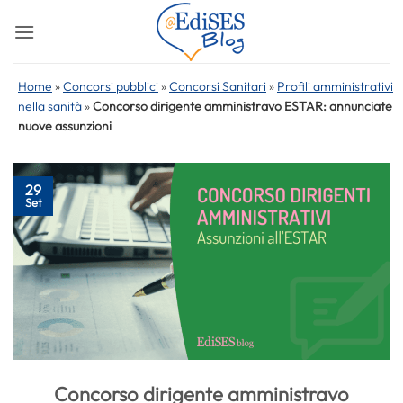
Salta
ai
contenuti
Home
»
Concorsi pubblici
»
Concorsi Sanitari
»
Profili amministrativi
nella sanità
»
Concorso dirigente amministravo ESTAR: annunciate
nuove assunzioni
29
Set
Concorso dirigente amministravo