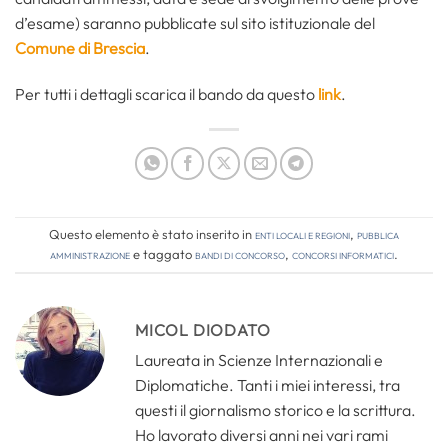
d’esame) saranno pubblicate sul sito istituzionale del
Comune di Brescia
.
Per tutti i dettagli scarica il bando da questo
link
.
Questo elemento è stato inserito in
Enti locali e regioni
,
Pubblica
amministrazione
e taggato
bandi di concorso
,
concorsi informatici
.
MICOL DIODATO
Laureata in Scienze Internazionali e
Diplomatiche. Tanti i miei interessi, tra
questi il giornalismo storico e la scrittura.
Ho lavorato diversi anni nei vari rami