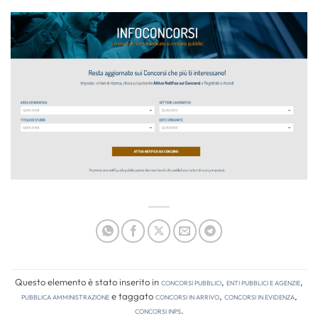
Questo elemento è stato inserito in
Concorsi pubblici
,
Enti pubblici e agenzie
,
Pubblica amministrazione
e taggato
concorsi in arrivo
,
concorsi in evidenza
,
concorsi inps
.