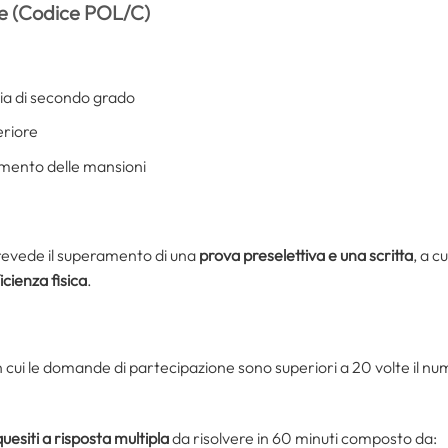
le (Codice POL/C)
ia di secondo grado
eriore
tamento delle mansioni
revede il superamento di una
prova preselettiva e una scritta
, a c
icienza fisica
.
 in cui le domande di partecipazione sono superiori a 20 volte il n
uesiti a risposta multipla
da risolvere in 60 minuti composto da: