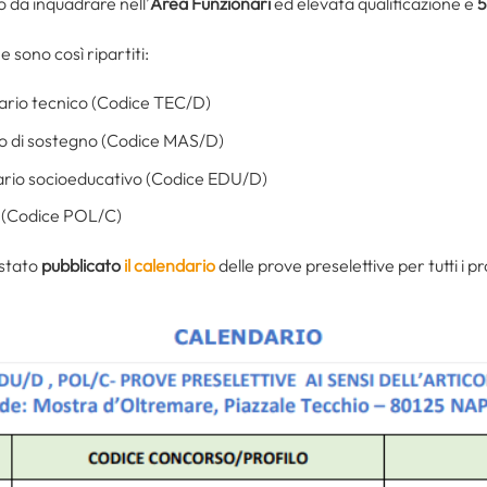
 da inquadrare nell’
Area Funzionari
ed elevata qualificazione e
ne sono così ripartiti:
onario tecnico (Codice TEC/D)
tro di sostegno (Codice MAS/D)
ionario socioeducativo (Codice EDU/D)
e (Codice POL/C)
 stato
pubblicato
il calendario
delle prove preselettive per tutti i pro