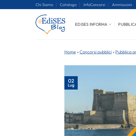
Salta
Chi Siamo
Catalogo
InfoConcorsi
Ammissioni
ai
contenuti
EDISES INFORMA
PUBBLIC
Home
»
Concorsi pubblici
»
Pubblica a
02
Lug