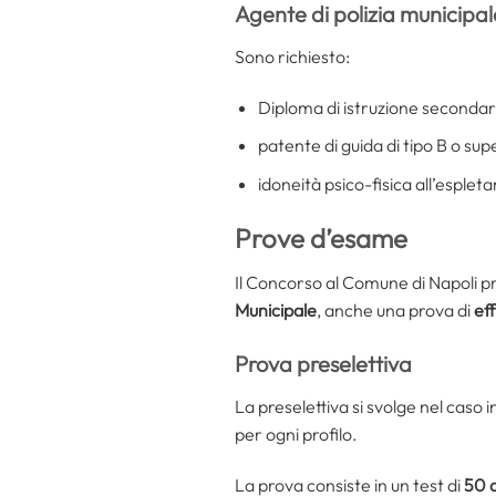
Agente di polizia municipa
Sono richiesto:
Diploma di istruzione secondar
patente di guida di tipo B o sup
idoneità psico-fisica all’esple
Prove d’esame
Il Concorso al Comune di Napoli p
Municipale
, anche una prova di
eff
Prova preselettiva
La preselettiva si svolge nel caso
per ogni profilo.
La prova consiste in un test di
50 q