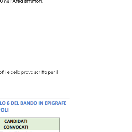
50
nell’
Area Istruttori
.
fili e della prova scritta per il