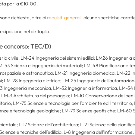
uota pari a €10.00.
sono richieste, oltre ai
requisiti generali
, alcune specifiche caratt
rtecipazione nel dettaglio.
ce concorso: TEC/D)
a civile; LM-24 Ingegneria dei sistemi edilizi; LM26 Ingegneria d
M-53 Scienza e ingegneria dei materiali; LM-48 Pianificazione terr
ospaziale e astronautica; LM-21 Ingegneria biomedica; LM-22 I
i; LM-28 Ingegneria elettrica; LM-25 Ingegneria dell’automazion
33 Ingegneria meccanica; LM-32 Ingegneria informatica; LM-34
 LM-3 Architettura del paesaggio; LM-10 Conservazione dei beni 
ritorio; LM-75 Scienze e tecnologie per l’ambiente ed il territorio
ienze e tecnologie geologiche; LM-79 Scienze geofisiche; LM-60 S
ientale; L-17 Scienze dell’architettura; L-21 Scienze della pianifica
cienze e tecniche dell’edilizia; L-8 Ingegneria dell’informazione;