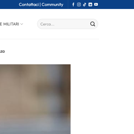
Contattaci |
Community
E MILITARI
nza