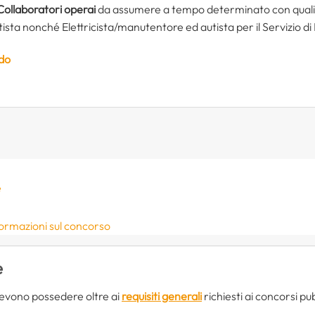
Collaboratori operai
da assumere a tempo determinato con qualif
ta nonché Elettricista/manutentore ed autista per il Servizio di
ndo
e
formazioni sul concorso
e
devono possedere oltre ai
requisiti generali
richiesti ai concorsi pubb