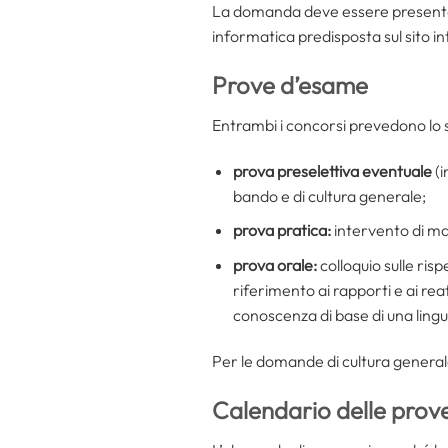
La domanda deve essere presenta
informatica predisposta sul sito i
Prove d’esame
Entrambi i concorsi prevedono lo s
prova preselettiva eventuale
(
bando e di cultura generale;
prova pratica:
intervento di m
prova orale:
colloquio sulle ris
riferimento ai rapporti e ai rea
conoscenza di base di una lingu
Per le domande di cultura generale,
Calendario delle prove