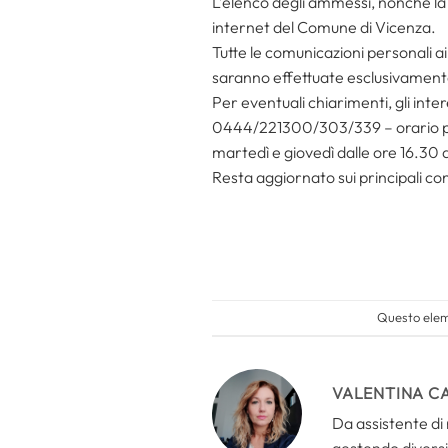
L’elenco degli ammessi, nonché la d
internet del Comune di Vicenza.
Tutte le comunicazioni personali ai
saranno effettuate esclusivamente 
Per eventuali chiarimenti, gli inte
0444/221300/303/339 – orario per il
martedì e giovedì dalle ore 16.30 a
Resta aggiornato sui principali con
Questo eleme
VALENTINA C
Da assistente di 
gestendo diversi 