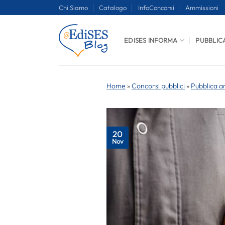
Salta
Chi Siamo
Catalogo
InfoConcorsi
Ammissioni
ai
contenuti
EDISES INFORMA
PUBBLIC
Home
»
Concorsi pubblici
»
Pubblica a
20
Nov