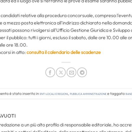
ata ed il luogo ove si terranno le prove d’esame saranno pubblicati
 candidati relative alla procedura concorsuale, compresa l’eventua
a mezzo posta elettronica all’indirizzo dichiarato nella domanda 
ressati possono rivolgersi all’Ufficio Gestione Giuridica e Sviluppo
 pubblico: tutti i giorni, escluso il sabato, dalle ore 10.00 alle 
lle ore 18.00.
corsi in atto:
consulta il calendario delle scadenze
nto è stato inserito in
Enti locali e regioni
,
Pubblica amministrazione
e taggato
band
AVUOTI
redazione a un più alto profilo di responsabile editoriale, ho acc
ambiti e settori dell’editoria, dalla progettazione alla stampa, dal