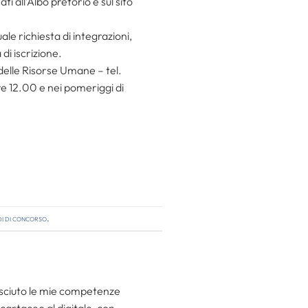
 all’Albo pretorio e sul sito
le richiesta di integrazioni,
di iscrizione.
 delle Risorse Umane – tel.
ore 12.00 e nei pomeriggi di
i di concorso
.
resciuto le mie competenze
 cartaceo al digitale, con