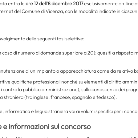
ta entro le
ore 12 dell’8 dicembre 2017
esclusivamente on-line a
nternet del Comune di Vicenza, con le modalità indicate in ciascu
volgimento delle seguenti fasi selettive:
in caso di numero di domande superiore a 20): quesiti a risposta mu
anutenzione di un impianto o apparecchiatura come da relativo b
pettive qualifiche professionali nonché su elementi di diritto ammini
ti contro la pubblica amministrazione), sulla conoscenza dei progra
a straniera (tra inglese, francese, spagnolo e tedesco).
 informatica e lingua straniera vai ai volumi specifici per i conco
 e informazioni sul concorso