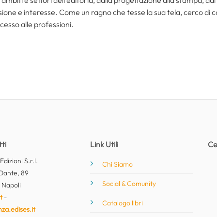
one e interesse. Come un ragno che tesse la sua tela, cerco di coll
cesso alle professioni.
ti
Link Utili
Ce
dizioni S.r.l.
Chi Siamo
Dante, 89
Social & Comunity
 Napoli
t
-
Catalogo libri
nza.edises.it