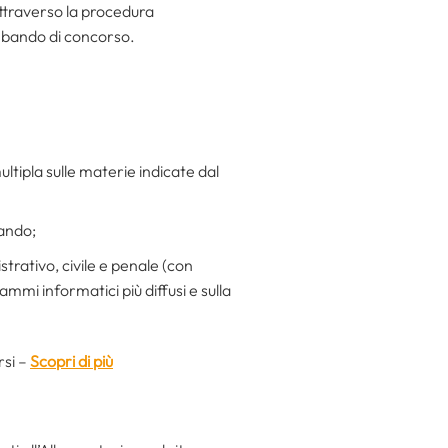
ttraverso la procedura
n bando di concorso.
ltipla sulle materie indicate dal
ando;
strativo, civile e penale (con
mmi informatici più diffusi e sulla
rsi –
Scopri di più