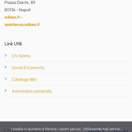
Piazza Dante, 89
80134 - Napoli
edises.it
-
assistenza.edises.it
Link Utili
Chi Siamo
Social & Comunity
Catalogo libri
Ammissioni università
I cookie ci aiutano a fornire i nostri servizi. Utilizzando tali servizi,
© 2026 EdiSES Edizioni S.r.l. -
PRIVACY
COOKIES