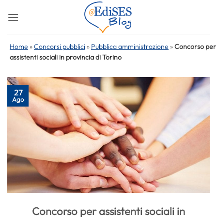
Salta
ai
contenuti
Home
»
Concorsi pubblici
»
Pubblica amministrazione
»
Concorso per
assistenti sociali in provincia di Torino
27
Ago
Concorso per assistenti sociali in