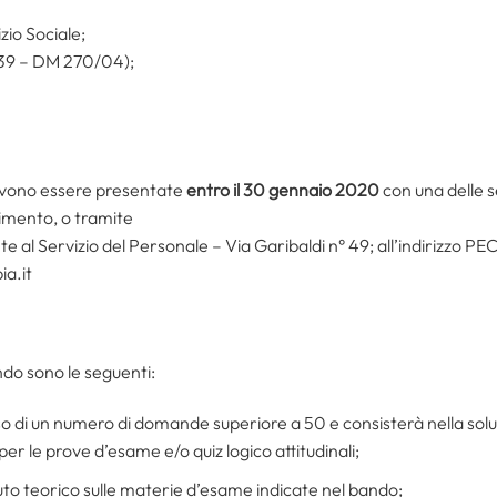
zio Sociale;
-39 – DM 270/04);
vono essere presentate
entro il 30 gennaio 2020
con una delle 
imento, o tramite
 al Servizio del Personale – Via Garibaldi n° 49; all’indirizzo PE
a.it
do sono le seguenti:
so di un numero di domande superiore a 50 e consisterà nella soluz
per le prove d’esame e/o quiz logico attitudinali;
to teorico sulle materie d’esame indicate nel bando;