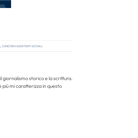
,
concorsi assistenti sociali
.
l giornalismo storico e la scrittura.
he più mi caratterizza in questo