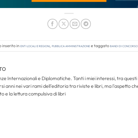
 inserito in
Enti locali e regioni
,
Pubblica amministrazione
e taggato
bandi di concorso
TO
ze Internazionali e Diplomatiche. Tanti i miei interessi, tra questi i
i anni nei vari rami dell'editoria tra riviste e libri, ma l'aspetto c
to e la lettura compulsiva di libri