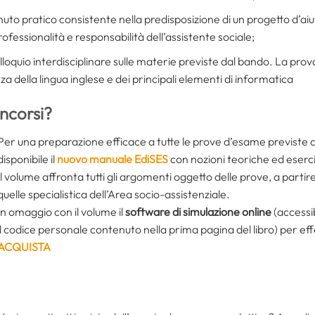
nuto pratico consistente nella predisposizione di un progetto d’ai
ofessionalità e responsabilità dell’assistente sociale;
colloquio interdisciplinare sulle materie previste dal bando. La p
 della lingua inglese e dei principali elementi di informatica
ncorsi?
Per una preparazione efficace a tutte le prove d’esame previste da
disponibile il
nuovo manuale EdiSES
con nozioni teoriche ed eserci
Il volume affronta tutti gli argomenti oggetto delle prove, a partire 
quelle specialistica dell’Area socio-assistenziale.
In omaggio con il volume il
software di simulazione online
(accessi
il codice personale contenuto nella prima pagina del libro) per effe
ACQUISTA