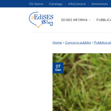
Salta
Chi Siamo
Catalogo
InfoConcorsi
Ammissioni
ai
contenuti
EDISES INFORMA
PUBBLIC
Home
»
Concorsi pubblici
»
Pubblica a
07
Gen