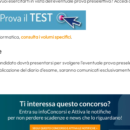
Vuoi esercitarti in vista dell’eventuale prova preselettiva? Accedi
nformatica,
consulta i volumi specifici
.
e
il candidato dovrà presentarsi per svolgere l’eventuale prova presele
ubblicazione del diario d’esame, saranno comunicati esclusivamente