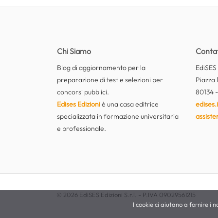
Chi Siamo
Contat
Blog di aggiornamento per la
EdiSES E
preparazione di test e selezioni per
Piazza 
concorsi pubblici.
80134 -
Edises Edizioni
è una casa editrice
edises.i
specializzata in formazione universitaria
assiste
e professionale.
© 2026 EdiSES Edizioni S.r.l. - P.IVA 09029561215
I cookie ci aiutano a fornire i no