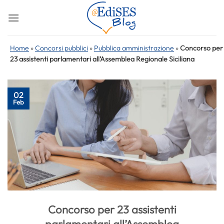
Salta
ai
contenuti
Home
»
Concorsi pubblici
»
Pubblica amministrazione
»
Concorso per
23 assistenti parlamentari all’Assemblea Regionale Siciliana
02
Feb
Concorso per 23 assistenti