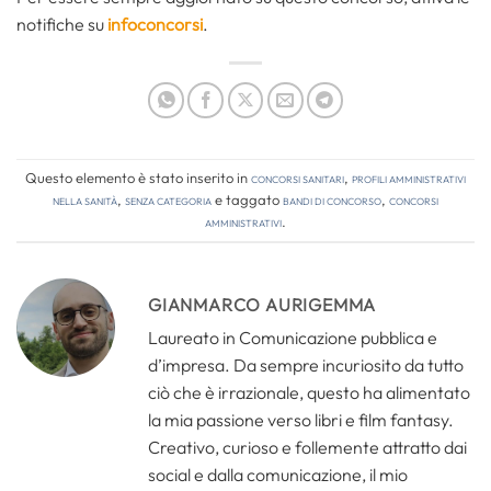
notifiche su
infoconcorsi
.
Questo elemento è stato inserito in
Concorsi Sanitari
,
Profili amministrativi
nella sanità
,
Senza categoria
e taggato
bandi di concorso
,
concorsi
amministrativi
.
GIANMARCO AURIGEMMA
Laureato in Comunicazione pubblica e
d’impresa. Da sempre incuriosito da tutto
ciò che è irrazionale, questo ha alimentato
la mia passione verso libri e film fantasy.
Creativo, curioso e follemente attratto dai
social e dalla comunicazione, il mio