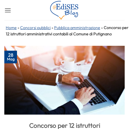
Salta
ai
contenuti
Home
»
Concorsi pubblici
»
Pubblica amministrazione
»
Concorso per
12 istruttori amministrativi contabili al Comune di Putignano
28
Mag
Concorso per 12 istruttori