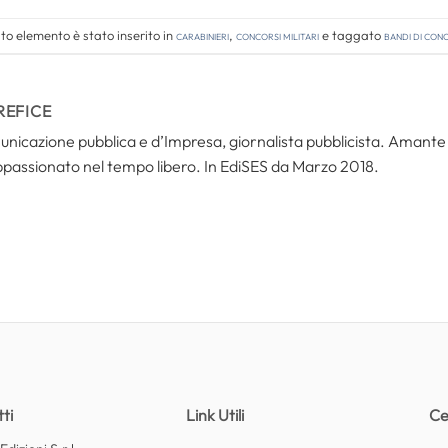
o elemento è stato inserito in
Carabinieri
,
Concorsi Militari
e taggato
bandi di con
REFICE
icazione pubblica e d’Impresa, giornalista pubblicista. Amante del
ppassionato nel tempo libero. In EdiSES da Marzo 2018.
ti
Link Utili
Ce