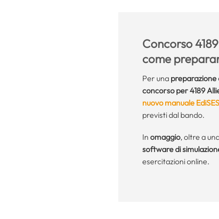
Concorso 4189 A
come preparar
Per una
preparazione 
concorso per 4189 Alli
nuovo manuale EdiSE
previsti dal bando.
In
omaggio
, oltre a un
software di simulazion
esercitazioni online.