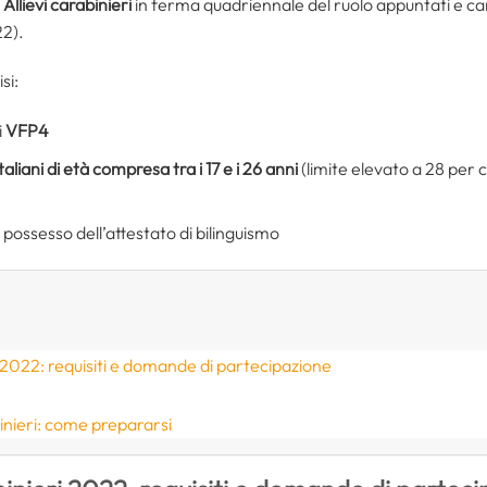
 Allievi carabinieri
in ferma quadriennale del ruolo appuntati e cara
22).
si:
i
VFP4
italiani di età compresa tra i 17 e i 26 anni
(limite elevato a 28 per ch
n possesso dell’attestato di bilinguismo
 2022: requisiti e domande di partecipazione
inieri: come prepararsi