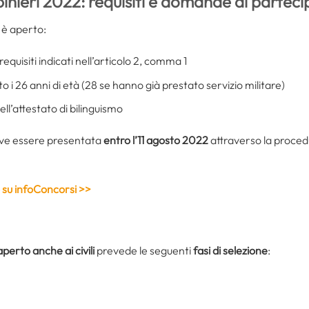
inieri 2022: requisiti e domande di partec
i
è aperto:
equisiti indicati nell’articolo 2, comma 1
to i 26 anni di età (28 se hanno già prestato servizio militare)
 dell’attestato di bilinguismo
ve essere presentata
entro l’11 agosto 2022
attraverso la procedu
do su infoConcorsi >>
aperto anche ai civili
prevede le seguenti
fasi di selezione
: