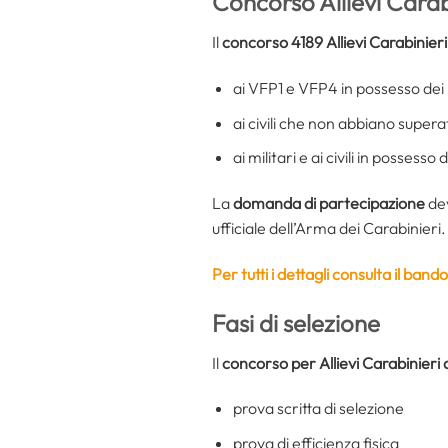
Concorso Allievi Carab
Il
concorso 4189 Allievi Carabinier
ai VFP1 e VFP4 in possesso dei r
ai civili che non abbiano supera
ai militari e ai civili in possesso
La
domanda di partecipazione
de
ufficiale dell’Arma dei Carabinieri.
Per tutti i dettagli consulta il ban
Fasi di selezione
Il
concorso per Allievi Carabinieri 
prova scritta di selezione
prova di efficienza fisica