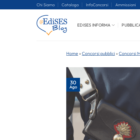
Salta
Chi Siamo
Catalogo
InfoConcorsi
Ammissioni
ai
contenuti
EDISES INFORMA
PUBBLIC
Home
»
Concorsi pubblici
»
Concorsi Mi
30
Ago