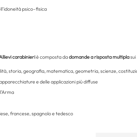
l’idoneità psico–fisica
llievi carabinieri
è composta da
domande a risposta multipla
sui
alità, storia, geografia, matematica, geometria, scienze, costituzi
pparecchiature e delle applicazioni più diffuse
ll’Arma
nglese, francese, spagnolo e tedesco