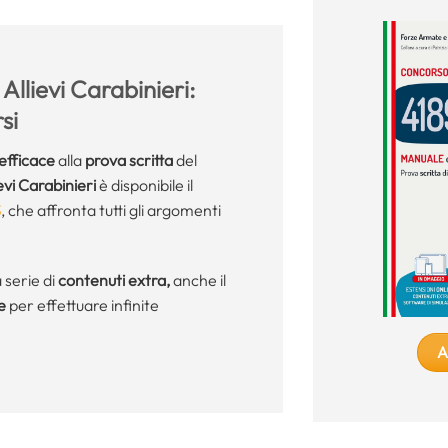
llievi Carabinieri:
si
efficace
alla
prova scritta
del
evi Carabinieri
è disponibile il
S
, che affronta tutti gli argomenti
a serie di
contenuti extra,
anche il
e
per effettuare infinite
A