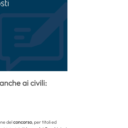
nche ai civili:
one del
concorso
, per titoli ed