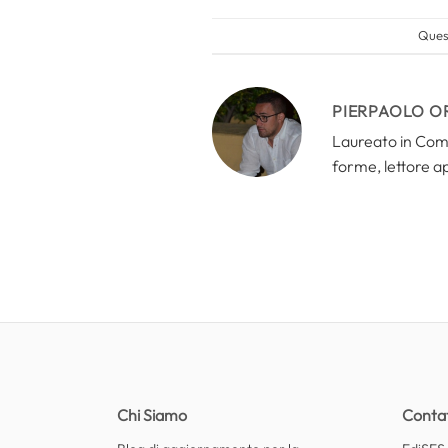
Quest
PIERPAOLO O
Laureato in Comun
forme, lettore a
Chi Siamo
Contat