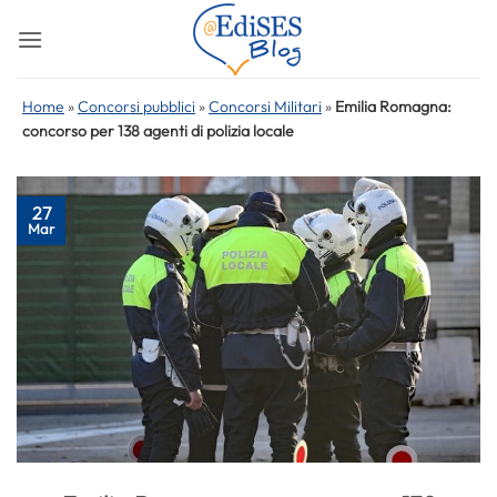
Salta
ai
contenuti
Home
»
Concorsi pubblici
»
Concorsi Militari
»
Emilia Romagna:
concorso per 138 agenti di polizia locale
27
Mar