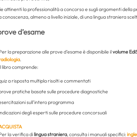
ie attinenti la professionalità a concorso e sugli argomenti della p
a conoscenza, almeno a livello iniziale, di una lingua straniera scel
prove d’esame
Per la preparazione alle prove d’esame è disponibile il
volume Edi
radiologia
.
Il libro comprende:
quiz a risposta multipla risolti e commentati
prove pratiche basate sulle procedure diagnostiche
esercitazioni sull’intero programma
indicazioni degli esperti sulle procedure concorsuali
ACQUISTA
Per la verifica di
lingua straniera
, consulta i manuali specifici:
ingl