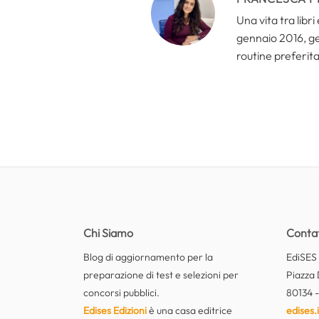
Una vita tra libr
gennaio 2016, ges
routine preferita
Chi Siamo
Contat
Blog di aggiornamento per la
EdiSES E
preparazione di test e selezioni per
Piazza 
concorsi pubblici.
80134 -
Edises Edizioni
è una casa editrice
edises.i