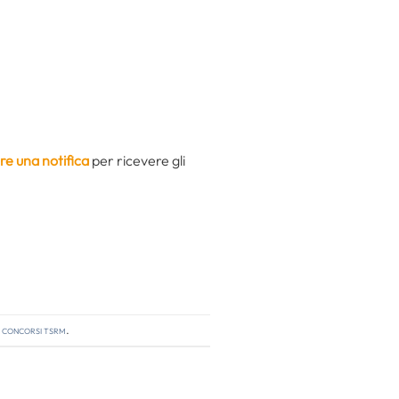
re una notifica
per ricevere gli
,
concorsi tsrm
.