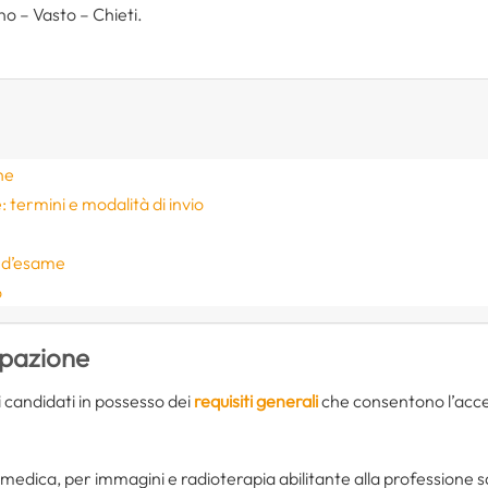
o – Vasto – Chieti.
ne
termini e modalità di invio
e d’esame
o
ipazione
 candidati in possesso dei
requisiti generali
che consentono l’acces
 medica, per immagini e radioterapia abilitante alla professione sa