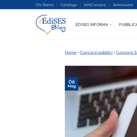
Salta
Chi Siamo
Catalogo
InfoConcorsi
Ammissioni
ai
contenuti
EDISES INFORMA
PUBBLIC
Home
»
Concorsi pubblici
»
Concorsi S
06
Mag