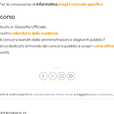
Per le conoscenze di
informatica
scegli il manuale specifico
ncorso
icato in Gazzetta Ufficiale.
l nostro
calendario delle scadenze
.
li concorsi banditi dalle amministrazioni e dagli enti pubblici?
icerca dedicato al mondo dei concorsi pubblici e scopri
come attiva
unità.
to è stato inserito in
Concorsi Sanitari
,
Profili tecnici
e taggato
bandi di concorso
IETROPAOLO