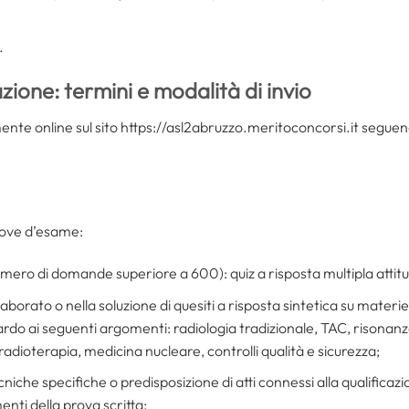
.
one: termini e modalità di invio
nte online sul sito https://asl2abruzzo.meritoconcorsi.it seguen
rove d’esame:
ero di domande superiore a 600): quiz a risposta multipla attitu
laborato o nella soluzione di quesiti a risposta sintetica su materie
rdo ai seguenti argomenti: radiologia tradizionale, TAC, risonan
radioterapia, medicina nucleare, controlli qualità e sicurezza;
cniche specifiche o predisposizione di atti connessi alla qualificaz
nti della prova scritta;