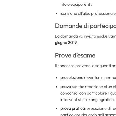
titolo equipollenti;
iscrizione all’albo professionale
Domande di partecipazi
La domanda va inviata esclusivame
giugno 2019
.
Prove d’esame
Il concorso prevede le seguenti p
preselezione
(eventuale per num
prova scritta
: redazione di un e
concorso, con particolare rigua
interventistica e angiografica, 
prova pratica
: esecuzione di te
particolare riguardo agli argome