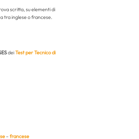
rova scritta, su elementi di
ta tra inglese o francese.
SES
dei
Test per Tecnico di
ese
–
francese