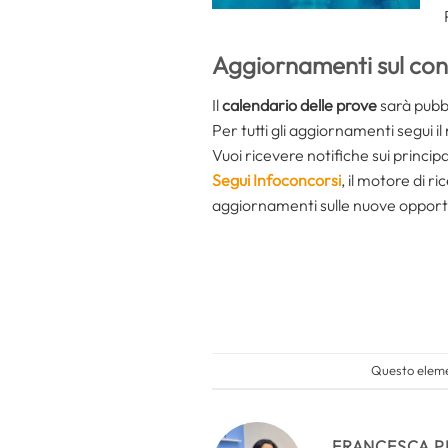
Aggiornamenti sul co
Il
calendario delle prove
sarà pubbl
Per tutti gli aggiornamenti segui i
Vuoi ricevere notifiche sui principa
Segui Infoconcorsi
,
il motore di r
aggiornamenti sulle nuove opport
Questo elemen
FRANCESCA P