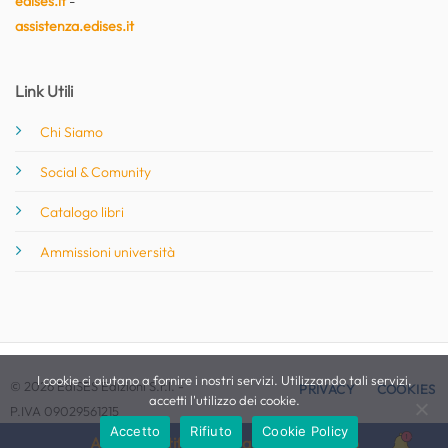
edises.it
-
assistenza.edises.it
Link Utili
Chi Siamo
Social & Comunity
Catalogo libri
Ammissioni università
I cookie ci aiutano a fornire i nostri servizi. Utilizzando tali servizi,
© 2026 EdiSES Edizioni S.r.l. -
PRIVACY
COOKIES
accetti l'utilizzo dei cookie.
P.IVA 09029561215
Accetto
Rifiuto
Cookie Policy
Attiva le notifiche per questo concorso