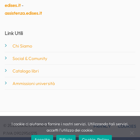
edises.it
-
assistenza.edises.it
Link Utili
Chi Siamo
Social & Comunity
Catalogo libri
Ammissioni università
I cookie ci aiutano a fornire i nostri servizi. Utilizzando tali servizi,
© 2026 EdiSES Edizioni S.r.l. -
PRIVACY
COOKIES
accetti l'utilizzo dei cookie.
P.IVA 09029561215
Accetto
Rifiuto
Cookie Policy