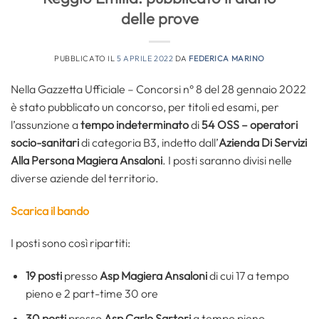
delle prove
PUBBLICATO IL
5 APRILE 2022
DA
FEDERICA MARINO
Nella Gazzetta Ufficiale – Concorsi n° 8 del 28 gennaio 2022
è stato pubblicato un concorso, per titoli ed esami, per
l’assunzione a
tempo indeterminato
di
54
OSS –
operatori
socio-sanitari
di categoria B3, indetto dall’
Azienda Di Servizi
Alla Persona Magiera Ansaloni
. I posti saranno divisi nelle
diverse aziende del territorio.
Scarica il bando
I posti sono così ripartiti:
19 posti
presso
Asp Magiera Ansaloni
di cui 17 a tempo
pieno e 2 part-time 30 ore
30 posti
presso
Asp Carlo Sartori
a tempo pieno