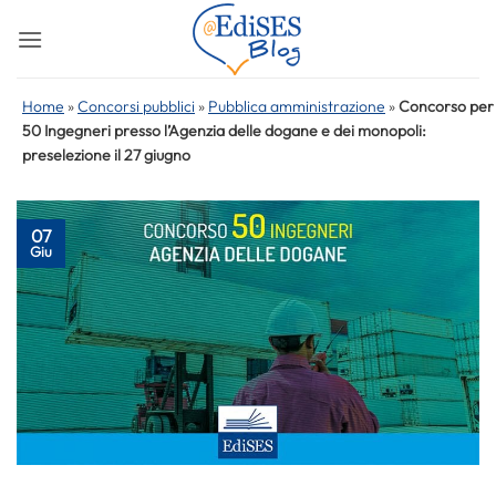
Salta
ai
contenuti
Home
»
Concorsi pubblici
»
Pubblica amministrazione
»
Concorso per
50 Ingegneri presso l’Agenzia delle dogane e dei monopoli:
preselezione il 27 giugno
07
Giu