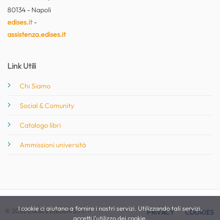
80134 - Napoli
edises.it
-
assistenza.edises.it
Link Utili
Chi Siamo
Social & Comunity
Catalogo libri
Ammissioni università
I cookie ci aiutano a fornire i nostri servizi. Utilizzando tali servizi,
© 2026 EdiSES Edizioni S.r.l. -
PRIVACY
COOKIES
accetti l'utilizzo dei cookie.