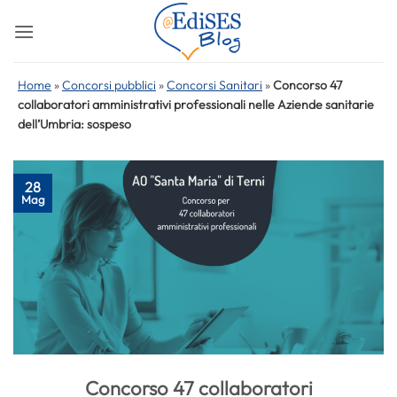
Salta
ai
contenuti
Home
»
Concorsi pubblici
»
Concorsi Sanitari
»
Concorso 47
collaboratori amministrativi professionali nelle Aziende sanitarie
dell’Umbria: sospeso
28
Mag
Concorso 47 collaboratori