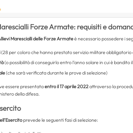
o
arescialli Forze Armate: requisiti e doman
lievi Marescialli delle Forze Armate
è necessario possedere i se
i
(28 per coloro che hanno prestato servizio militare obbligatorio 
tà
(o possibilità di conseguirlo entro l’anno solare in cui è bandito 
ale
(che sarà verificata durante le prove di selezione)
ve essere presentata
entro il 17 aprile 2022
attraverso la procedu
nistero della difesa.
Esercito
ell’Esercito
prevede le seguenti fasi di selezione: