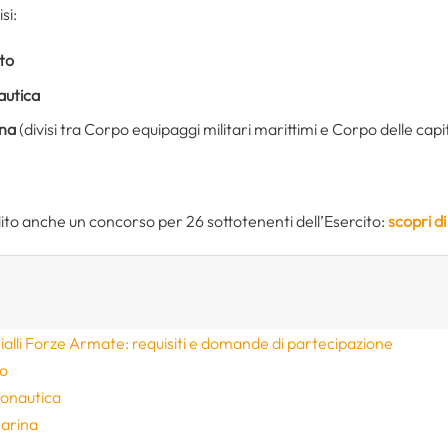
si:
ito
nautica
ina
(divisi tra Corpo equipaggi militari marittimi e Corpo delle capi
ito anche un concorso per 26 sottotenenti dell’Esercito:
scopri di
alli Forze Armate: requisiti e domande di partecipazione
to
eronautica
Marina