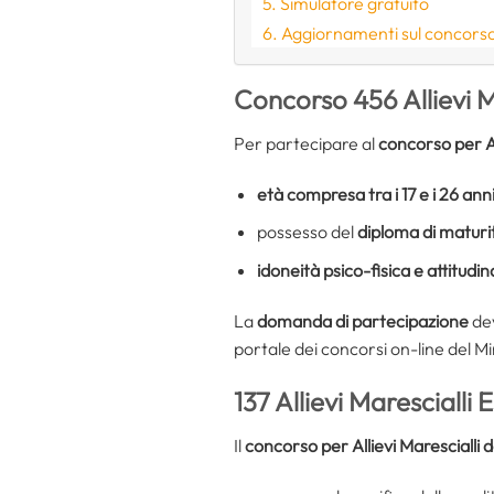
Simulatore gratuito
Aggiornamenti sul concors
Concorso 456 Allievi M
Per partecipare al
concorso per Al
età compresa tra i 17 e i 26 ann
possesso del
diploma di maturi
idoneità psico-fisica e attitudin
La
domanda di partecipazione
de
portale dei concorsi on-line del Mi
137 Allievi Marescialli 
Il
concorso per Allievi Marescialli d