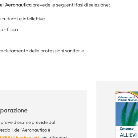
dell’Aeronautica
prevede le seguenti fasi di selezione:
culturali e intellettive
co-fisica
l reclutamento delle professioni sanitarie
reparazione
e prove d’esame previste dal
scialli dell’Aeronautica è
SES di teoria e test
che affronta i