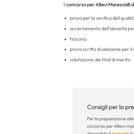
Il
concorso per Allievi Marescialli 
prova per la verifica dell qualità 
accertamento dell’idoneità psi
tirocinio
prova scritta di selezione per i
valutazione dei titoli di merito
Consigli per la p
Per la preparazione all
concorso per Allievi mare
disponibile il
manuale Edi