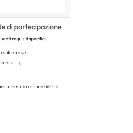
de di partecipazione
guenti
requisiti specifici
:
o volontario)
il concorso)
ra telematica disponibile sul