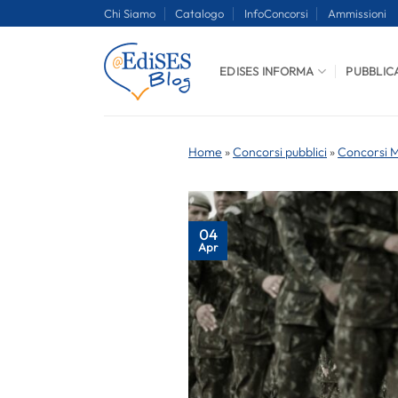
Salta
Chi Siamo
Catalogo
InfoConcorsi
Ammissioni
ai
contenuti
EDISES INFORMA
PUBBLIC
Home
»
Concorsi pubblici
»
Concorsi Mi
04
Apr