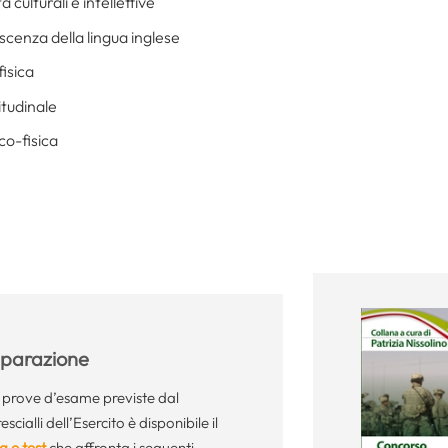
à culturali e intellettive
scenza della lingua inglese
fisica
itudinale
co-fisica
reparazione
e prove d’esame previste dal
cialli dell’Esercito è disponibile il
a e test
che affronta i seguenti