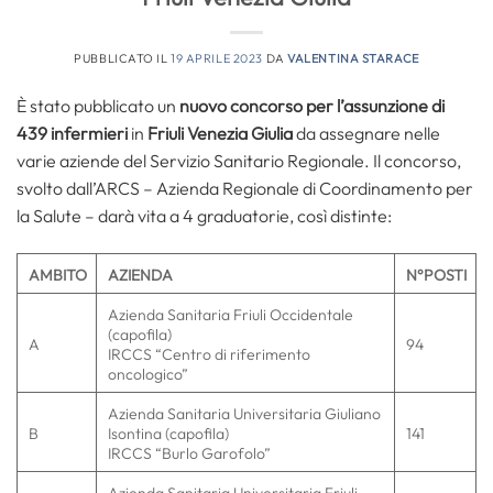
PUBBLICATO IL
19 APRILE 2023
DA
VALENTINA STARACE
È stato pubblicato un
nuovo concorso per l’assunzione di
439 infermieri
in
Friuli Venezia Giulia
da assegnare nelle
varie aziende del Servizio Sanitario Regionale. Il concorso,
svolto dall’ARCS – Azienda Regionale di Coordinamento per
la Salute – darà vita a 4 graduatorie, così distinte:
AMBITO
AZIENDA
N°POSTI
Azienda Sanitaria Friuli Occidentale
(capofila)
A
94
IRCCS “Centro di riferimento
oncologico”
Azienda Sanitaria Universitaria Giuliano
B
Isontina (capofila)
141
IRCCS “Burlo Garofolo”
Azienda Sanitaria Universitaria Friuli