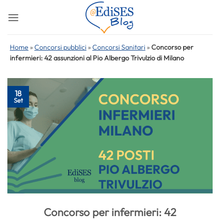
Salta
ai
contenuti
Home
»
Concorsi pubblici
»
Concorsi Sanitari
»
Concorso per
infermieri: 42 assunzioni al Pio Albergo Trivulzio di Milano
18
Set
Concorso per infermieri: 42