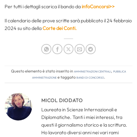
Per tutti i dettagli scarica il bando da
infoConcorsi>>
Il calendario delle prove scritte sarà pubblicato il 24 febbraio
2024 su sito della
Corte dei Conti.
Questo elemento è stato inserito in
Amministrazioni Centrali
,
Pubblica
amministrazione
e taggato
bandi di concorso
.
MICOL DIODATO
Laureata in Scienze Internazionali e
Diplomatiche. Tanti i miei interessi, tra
questi il giornalismo storico e la scrittura.
Ho lavorato diversi anni nei vari rami