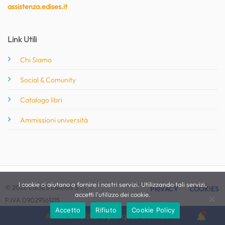
assistenza.edises.it
Link Utili
Chi Siamo
Social & Comunity
Catalogo libri
Ammissioni università
I cookie ci aiutano a fornire i nostri servizi. Utilizzando tali servizi,
© 2026 EdiSES Edizioni S.r.l. -
PRIVACY
COOKIES
accetti l'utilizzo dei cookie.
P.IVA 09029561215
Accetto
Rifiuto
Cookie Policy
Attiva le notifiche per questo concorso