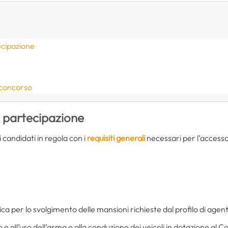
ecipazione
e
 concorso
i partecipazione
candidati in regola con i
requisiti generali
necessari per l’accesso 
ica per lo svolgimento delle mansioni richieste dal profilo di agente
 all’uso dell’arma e alla conduzione dei veicoli in dotazione al Cor