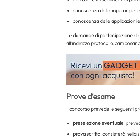
conoscenza della lingua ingles
conoscenza delle applicazioni
Le
domande di partecipazione
dov
all’indirizzo protocollo.camposan
Prove d’esame
Il concorso prevede le seguenti p
preselezione eventuale
: preved
prova scritta
: consisterà nella