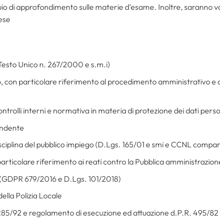
uio di approfondimento sulle materie d’esame. Inoltre, saranno 
lese
(Testo Unico n. 267/2000 e s.m.i)
o, con particolare riferimento al procedimento amministrativo e al d
ntrolli interni e normativa in materia di protezione dei dati pers
pendente
sciplina del pubblico impiego (D.Lgs. 165/01 e smi e CCNL compar
 particolare riferimento ai reati contro la Pubblica amministrazion
i (GDPR 679/2016 e D.Lgs. 101/2018)
ella Polizia Locale
 285/92 e regolamento di esecuzione ed attuazione d.P.R. 495/82 