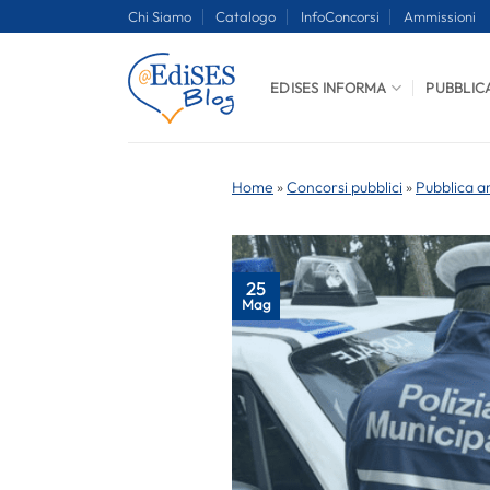
Salta
Chi Siamo
Catalogo
InfoConcorsi
Ammissioni
ai
contenuti
EDISES INFORMA
PUBBLIC
Home
»
Concorsi pubblici
»
Pubblica a
25
Mag