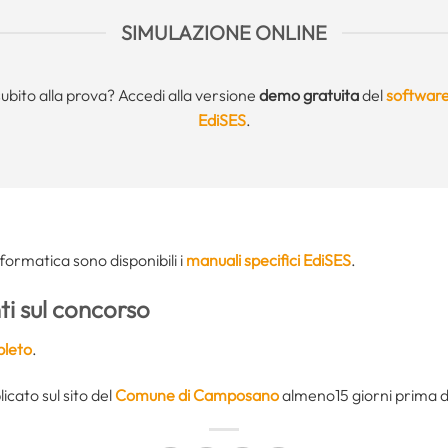
SIMULAZIONE ONLINE
subito alla prova? Accedi alla versione
demo gratuita
del
software
EdiSES
.
informatica sono disponibili i
manuali specifici EdiSES
.
i sul concorso
leto
.
icato sul sito del
Comune di Camposano
almeno15 giorni prima d