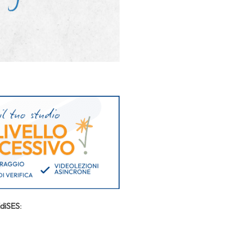
EdiSES
: