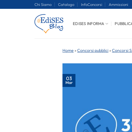
Salta
Chi Siamo
Catalogo
InfoConcorsi
Ammissioni
ai
contenuti
EDISES INFORMA
PUBBLIC
Home
»
Concorsi pubblici
»
Concorsi S
03
Mar