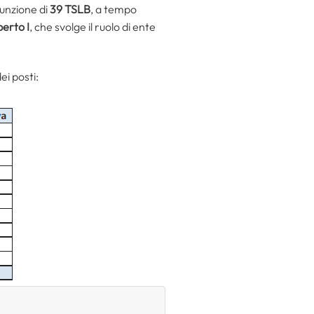
sunzione di
39 TSLB
, a tempo
berto I
, che svolge il ruolo di ente
ei posti: