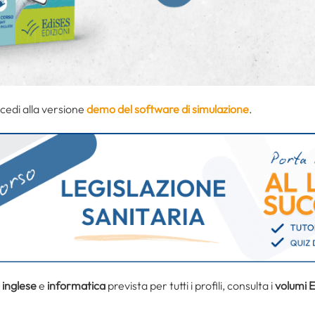
ccedi alla versione
demo del software di simulazione
.
i
inglese
e
informatica
prevista per tutti i profili, consulta i
volumi 