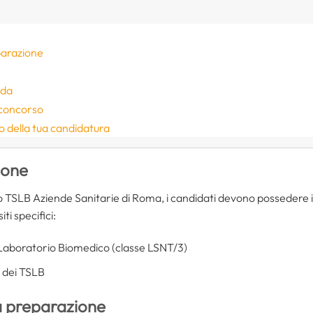
parazione
nda
 concorso
io della tua candidatura
ione
o TSLB Aziende Sanitarie di Roma, i candidati devono possedere 
ti specifici:
i Laboratorio Biomedico (classe LSNT/3)
e dei TSLB
a preparazione