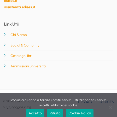
edises.it
-
assistenza.edises.it
Link Utili
Chi Siamo
Social & Comunity
Catalogo libri
Ammissioni università
I cookie ci aiutano a fornire i nostri servizi. Utilizzando tali servizi,
© 2026 EdiSES Edizioni S.r.l. -
PRIVACY
COOKIES
accetti l'utilizzo dei cookie.
P.IVA 09029561215
Accetto
Rifiuto
Cookie Policy