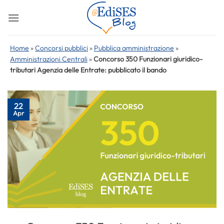
Salta
ai
contenuti
Home
»
Concorsi pubblici
»
Pubblica amministrazione
»
Amministrazioni Centrali
»
Concorso 350 Funzionari giuridico-
tributari Agenzia delle Entrate: pubblicato il bando
22
Apr