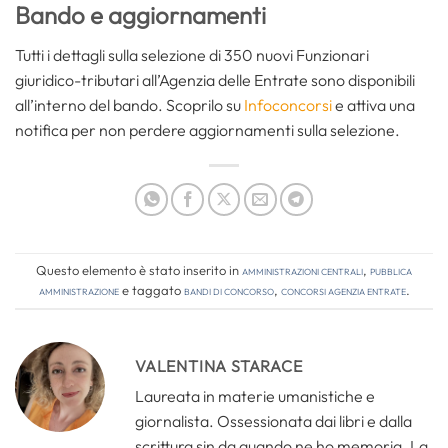
Bando e aggiornamenti
Tutti i dettagli sulla selezione di 350 nuovi Funzionari
giuridico-tributari all’Agenzia delle Entrate sono disponibili
all’interno del bando. Scoprilo su
Infoconcorsi
e attiva una
notifica per non perdere aggiornamenti sulla selezione.
Questo elemento è stato inserito in
Amministrazioni Centrali
,
Pubblica
amministrazione
e taggato
bandi di concorso
,
concorsi agenzia entrate
.
VALENTINA STARACE
Laureata in materie umanistiche e
giornalista. Ossessionata dai libri e dalla
scrittura sin da quando ne ho memoria. La