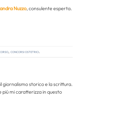
ssandra Nuzzo
, consulente esperta.
ncorso
,
concorsi ostetrici
.
l giornalismo storico e la scrittura.
he più mi caratterizza in questo