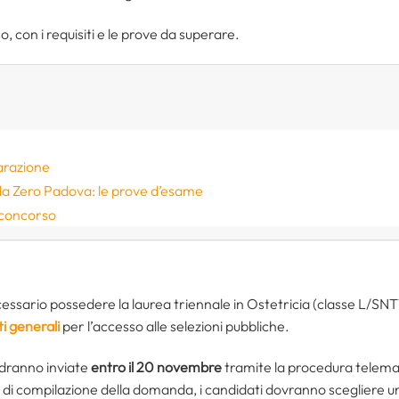
o, con i requisiti e le prove da superare.
arazione
a Zero Padova: le prove d’esame
 concorso
sario possedere la laurea triennale in Ostetricia (classe L/SNT1), 
ti generali
per l’accesso alle selezioni pubbliche.
dranno inviate
entro il 20 novembre
tramite la procedura telemat
e di compilazione della domanda, i candidati dovranno scegliere u