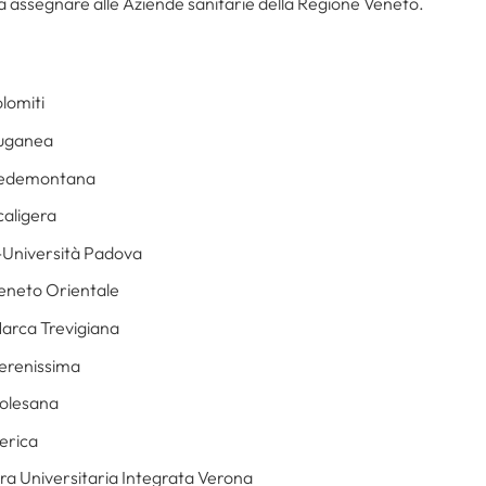
da assegnare alle Aziende sanitarie della Regione Veneto.
olomiti
 Euganea
7 Pedemontana
caligera
e-Università Padova
 Veneto Orientale
 Marca Trevigiana
Serenissima
Polesana
Berica
era Universitaria Integrata Verona