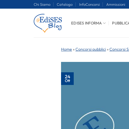
Salta
Chi Siamo
Catalogo
InfoConcorsi
Ammissioni
ai
contenuti
EDISES INFORMA
PUBBLIC
Home
»
Concorsi pubblici
»
Concorsi S
24
Ott