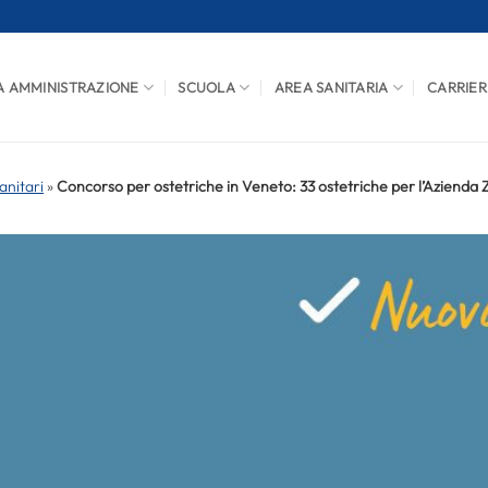
A AMMINISTRAZIONE
SCUOLA
AREA SANITARIA
CARRIER
anitari
»
Concorso per ostetriche in Veneto: 33 ostetriche per l’Azienda 