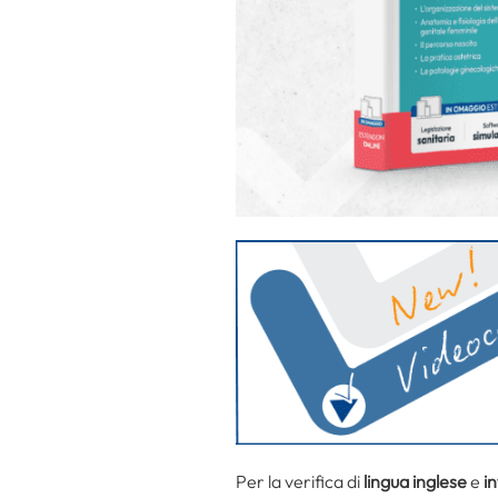
Per la verifica di
lingua inglese
e
i