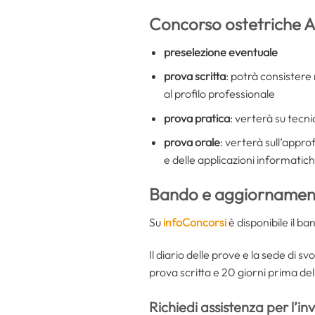
Concorso ostetriche A
preselezione eventuale
prova scritta
: potrà consistere 
al profilo professionale
prova pratica
: verterà su tecn
prova orale
: verterà sull’appr
e delle applicazioni informatic
Bando e aggiornament
Su
infoConcorsi
è disponibile il b
Il diario delle prove e la sede di 
prova scritta e 20 giorni prima del
Richiedi assistenza per l’in