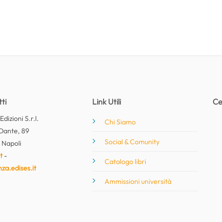
ti
Link Utili
Ce
dizioni S.r.l.
Chi Siamo
Dante, 89
Social & Comunity
 Napoli
t
-
Catalogo libri
nza.edises.it
Ammissioni università