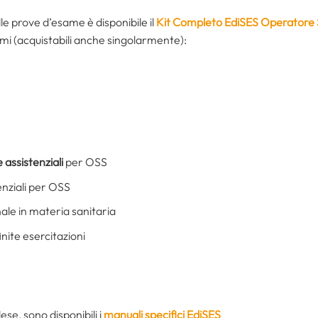
e prove d’esame è disponibile il
Kit Completo EdiSES Operatore S
i (acquistabili anche singolarmente):
 assistenziali
per OSS
enziali per OSS
nale in materia sanitaria
inite esercitazioni
ese, sono disponibili i
manuali specifici EdiSES