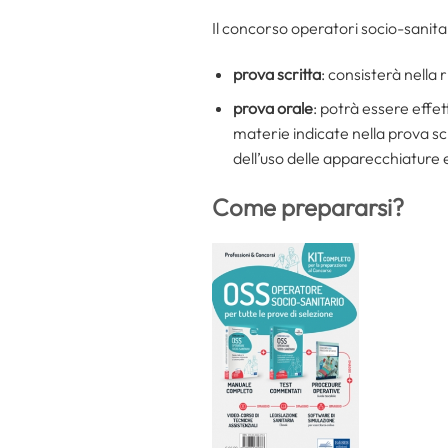
Il concorso operatori socio-sanita
prova scritta
: consisterà nella 
prova orale
: potrà essere effe
materie indicate nella prova scr
dell’uso delle apparecchiature e
Come prepararsi?