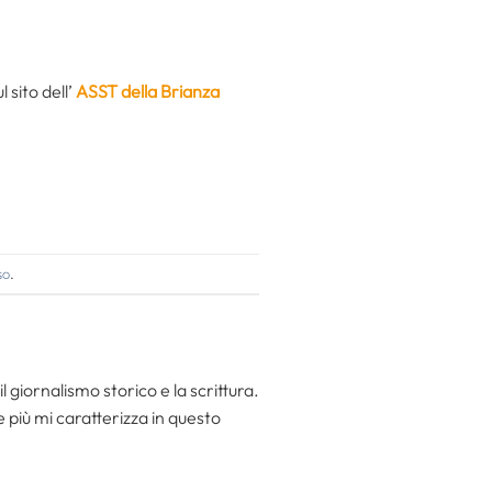
 sito dell’
ASST della Brianza
so
.
l giornalismo storico e la scrittura.
he più mi caratterizza in questo