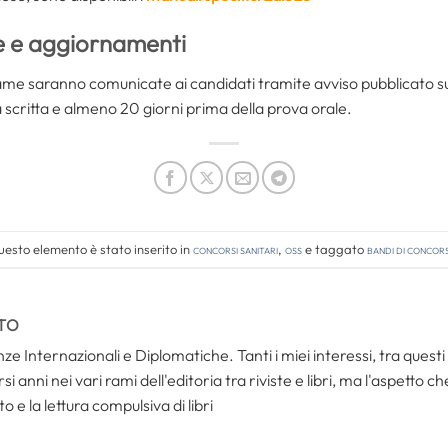
e e aggiornamenti
ame saranno comunicate ai candidati tramite avviso pubblicato sul
 scritta e almeno 20 giorni prima della prova orale.
esto elemento è stato inserito in
Concorsi Sanitari
,
OSS
e taggato
bandi di concor
TO
ze Internazionali e Diplomatiche. Tanti i miei interessi, tra questi i
i anni nei vari rami dell'editoria tra riviste e libri, ma l'aspetto c
to e la lettura compulsiva di libri