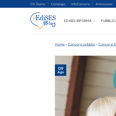
Salta
Chi Siamo
Catalogo
InfoConcorsi
Ammissioni
ai
contenuti
EDISES INFORMA
PUBBLIC
Home
»
Concorsi pubblici
»
Concorsi S
09
Ago