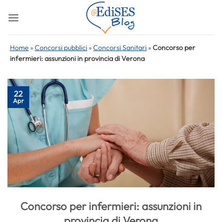
Salta
ai
contenuti
Home
»
Concorsi pubblici
»
Concorsi Sanitari
»
Concorso per
infermieri: assunzioni in provincia di Verona
22
Apr
Concorso per infermieri: assunzioni in
provincia di Verona