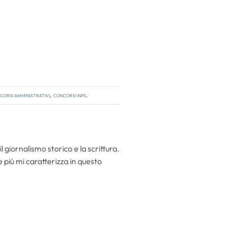
corsi amministrativi
,
concorsi inps
.
l giornalismo storico e la scrittura.
he più mi caratterizza in questo