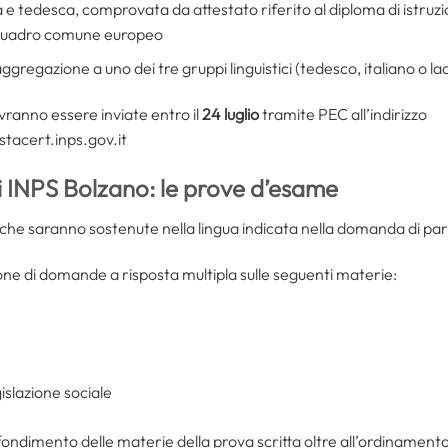
a e tedesca, comprovata da attestato riferito al diploma di istru
l quadro comune europeo
gregazione a uno dei tre gruppi linguistici (tedesco, italiano o la
ranno essere inviate entro il
24 luglio
tramite PEC all’indirizzo
tacert.inps.gov.it
i INPS Bolzano: le prove d’esame
he saranno sostenute nella lingua indicata nella domanda di part
ione di domande a risposta multipla sulle seguenti materie:
gislazione sociale
ofondimento delle materie della prova scritta oltre all’ordinamento