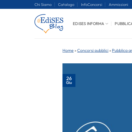
Salta
Chi Siamo
Catalogo
InfoConcorsi
Ammissioni
ai
contenuti
EDISES INFORMA
PUBBLIC
Home
»
Concorsi pubblici
»
Pubblica a
26
Giu