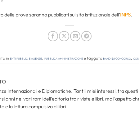
i!
o delle prove saranno pubblicati sul sito istituzionale dell’
INPS
.
ito in
Enti pubblici e agenzie
,
Pubblica amministrazione
e taggato
bandi di concorso
,
con
TO
ze Internazionali e Diplomatiche. Tanti i miei interessi, tra questi i
i anni nei vari rami dell'editoria tra riviste e libri, ma l'aspetto c
to e la lettura compulsiva di libri