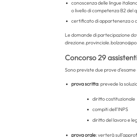
conoscenza delle lingue italian
o livello di competenza B2 de
certificato di appartenenza o ag
Le domande di partecipazione dov
direzione.provinciale.bolzano@pos
Concorso 29 assistent
Sono previste due prove d’esame c
prova scritta
: prevede la soluz
diritto costituzionale
compiti dell’INPS
diritto del lavoro e le
prova orale
: verterà sull’appr