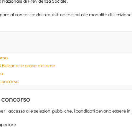
uto Nazionale di Previdenza Sociale.
ipare al concorso: dai requisiti necessari alle modalità di iscrizio
orso
S Bolzano: le prove d’esame
so
 concorso
l concorso
per l’accesso alle selezioni pubbliche, i candidati devono essere in
uperiore