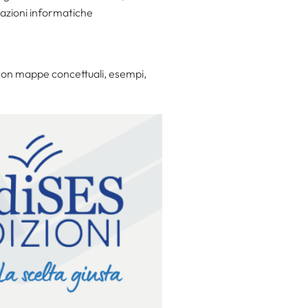
icazioni informatiche
on mappe concettuali, esempi,