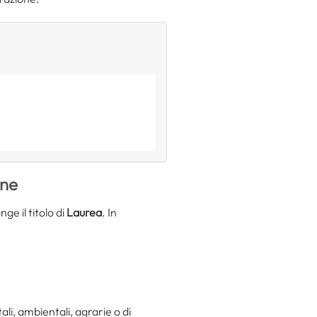
one
nge il titolo di
Laurea
. In
li, ambientali, agrarie o di