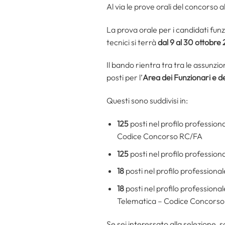
Al via le prove orali del concorso a
La prova orale per i candidati funz
tecnici si terrà
dal 9 al 30 ottobre
Il bando rientra tra tra le assunz
posti per l’
Area dei Funzionari e de
Questi sono suddivisi in:
125
posti nel profilo professio
Codice Concorso RC/FA
125
posti nel profilo professio
18
posti nel profilo profession
18
posti nel profilo professiona
Telematica – Codice Concorso
Se sei interessato alla selezione, 