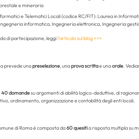
forestale e mineraria
formatici e Telematici Locali (codice RC/FIT): Laurea in Informat
 Ingegneria informatica, Ingegneria elettronica, Ingegneria gesti
anda di partecipazione, leggi
l’articolo sul blog >>>
oma prevede una
preselezione
, una
prova scritta
e una
orale
. Vedia
e
40 domande
su argomenti di abilità logico-deduttive, di ragi
tivo, ordinamento, organizzazione e contabilità degli enti locali.
l Comune di Roma è composta da
60 quesiti
a risposta multipla su m