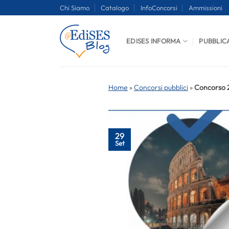
Salta
Chi Siamo
Catalogo
InfoConcorsi
Ammissioni
ai
contenuti
EDISES INFORMA
PUBBLIC
Home
»
Concorsi pubblici
»
Concorso 28
29
Set