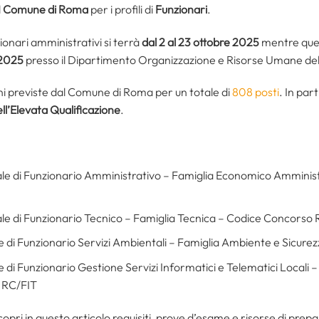
l
Comune di Roma
per i profili di
Funzionari
.
ionari amministrativi si terrà
dal 2 al 23 ottobre 2025
mentre quell
 2025
presso il Dipartimento Organizzazione e Risorse Umane d
ioni previste dal Comune di Roma per un totale di
808 posti
. In par
ll’Elevata Qualificazione
.
nale di Funzionario Amministrativo – Famiglia Economico Amministr
nale di Funzionario Tecnico – Famiglia Tecnica – Codice Concorso
ale di Funzionario Servizi Ambientali – Famiglia Ambiente e Sicu
le di Funzionario Gestione Servizi Informatici e Telematici Locali 
 RC/FIT
scopri in questo articolo requisiti, prove d’esame e risorse di prep