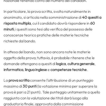
nazionale tenendo conto del numero dei candidati.
In particolare, la prova scritta, svolta naturalmente in
anonimato, si articola nella somministrazione di
40 quesiti a
risposta multipla
, cui il candidato dovrà rispondere in
60
minuti
; i quesiti sono tesi alla verifica del possesso delle
conoscenze teorico pratiche delle materie tecniche
richieste dal bando.
In attesa del bando, non sono ancora note le materie
oggetto della prova; tuttavia, è probabile ritenere che le
domande attengano a quesiti di
logica
,
cultura generale
,
informatica
,
lingua inglese
e
competenze tecniche
.
La
prova scritta
consente l’attribuzione di un punteggio
massimo di
30 punti
(la votazione minima per superare la
prova è pari a 21 punti). Tale punteggio unitamente a quello
raggiunto con la valutazione dei titoli darà luogo alla
graduatoria finale, approvata dalla commissione