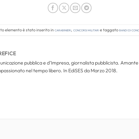
o elemento è stato inserito in
Carabinieri
,
Concorsi Militari
e taggato
bandi di con
REFICE
icazione pubblica e d’Impresa, giornalista pubblicista. Amante del
ppassionato nel tempo libero. In EdiSES da Marzo 2018.