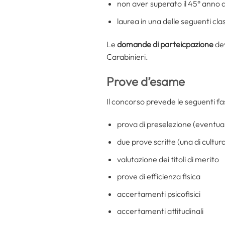
non aver superato il 45° anno d
laurea in una delle seguenti clas
Le
domande di parteicpazione
de
Carabinieri.
Prove d’esame
Il concorso prevede le seguenti fas
prova di preselezione (eventua
due prove scritte (una di cultu
valutazione dei titoli di merito
prove di efficienza fisica
accertamenti psicofisici
accertamenti attitudinali