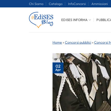
Salta
Chi Siamo
Catalogo
InfoConcorsi
Ammissioni
ai
contenuti
EDISES INFORMA
PUBBLIC
Home
»
Concorsi pubblici
»
Concorsi Mi
02
Apr