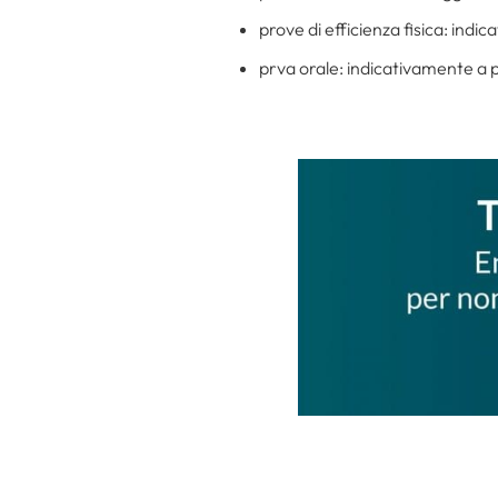
prove di efficienza fisica: ind
prva orale: indicativamente a p