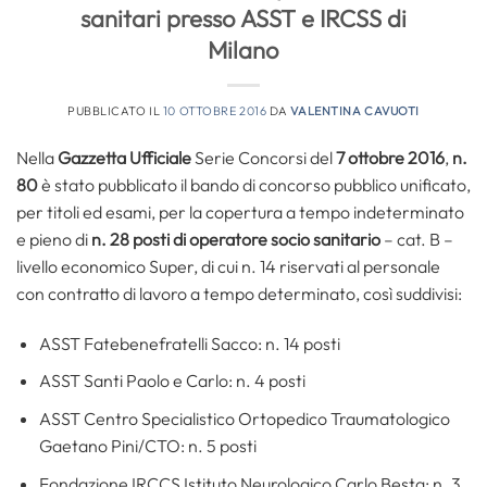
sanitari presso ASST e IRCSS di
Milano
PUBBLICATO IL
10 OTTOBRE 2016
DA
VALENTINA CAVUOTI
Nella
Gazzetta Ufficiale
Serie Concorsi del
7 ottobre
2016
,
n.
80
è stato pubblicato il bando di concorso pubblico unificato,
per titoli ed esami, per la copertura a tempo indeterminato
e pieno di
n. 28 posti di operatore socio sanitario
– cat. B –
livello economico Super, di cui n. 14 riservati al personale
con contratto di lavoro a tempo determinato, così suddivisi:
ASST Fatebenefratelli Sacco: n. 14 posti
ASST Santi Paolo e Carlo: n. 4 posti
ASST Centro Specialistico Ortopedico Traumatologico
Gaetano Pini/CTO: n. 5 posti
Fondazione IRCCS Istituto Neurologico Carlo Besta: n. 3