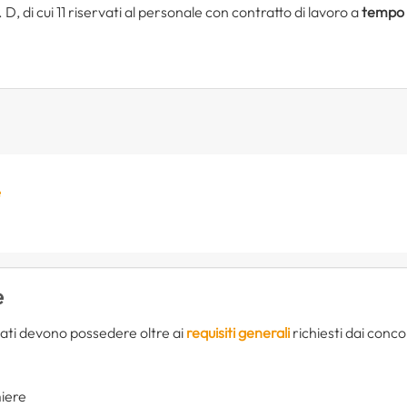
 di cui 11 riservati al personale con contratto di lavoro a
tempo 
e
e
ati devono possedere oltre ai
requisiti generali
richiesti dai concor
miere