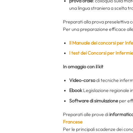
prova orale
: colloquio sulla m
una lingua straniera a scelta tra
Preparati alla prova preselettiva c
Per una preparazione efficace alle 
Il Manuale dei concorsi per In
I test dei Concorsi per Infermi
In omaggio con il kit
Video-corso
di tecniche inferm
Ebook
Legislazione regionale i
Software di simulazione
per eff
Preparati alle prove di
informatic
Francese
Per le principali scadenze dei conc