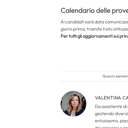
Calendario delle prov
Ai candidati sarà data comunicazio
giorni prima, tramite il sito istit
Per tutti gli aggiornamenti sui prin
Questo elemento
VALENTINA C
Da assistente di 
gestendo diversi 
entusiasmo, passi
dei concorsi e ac