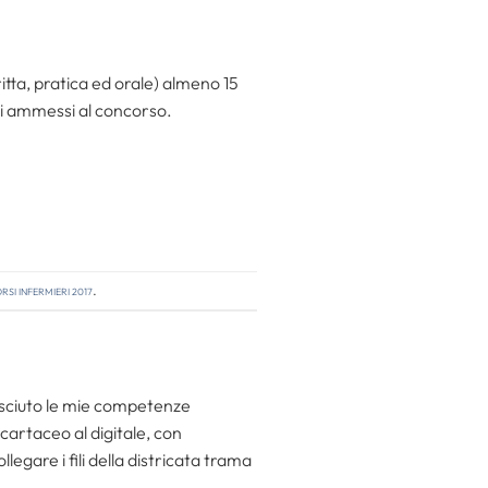
itta, pratica ed orale) almeno 15
dati ammessi al concorso.
si infermieri 2017
.
resciuto le mie competenze
 cartaceo al digitale, con
egare i fili della districata trama