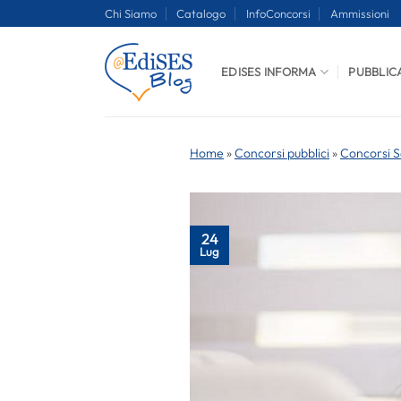
Salta
Chi Siamo
Catalogo
InfoConcorsi
Ammissioni
ai
contenuti
EDISES INFORMA
PUBBLIC
Home
»
Concorsi pubblici
»
Concorsi S
24
Lug