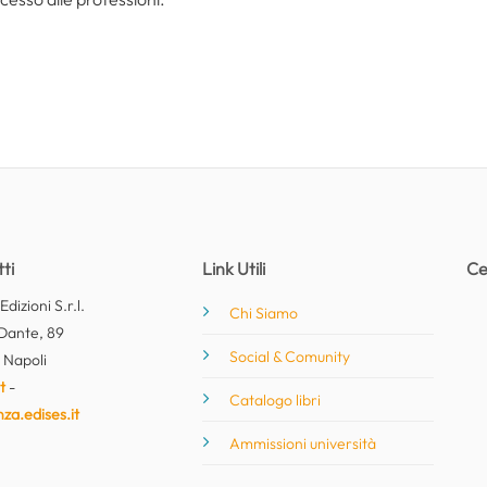
ti
Link Utili
Ce
dizioni S.r.l.
Chi Siamo
Dante, 89
Social & Comunity
 Napoli
t
-
Catalogo libri
nza.edises.it
Ammissioni università