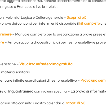
aterie oggetto del concorso, nonché l’accertamento della conoscen
 Inglese o Francese a livello iniziale.
on i volumi di Logica e Cultura generale –
Scopri di più
prove dei concorsi per infermieri è disponibile il
kit completo
ch
fermiere
– Manuale completo per la preparazione a prove preselet
ere
– Ampia raccolta di quesiti ufficiali per test preselettivi e prov
ieristiche –
Visualizza un’anteprima gratuita
n materia sanitaria
ettuare infinite esercitazioni di test preselettivo –
Prova una demo
a
e di
lingua straniera
con i volumi specifici –
La prova di informati
orsi in atto consulta il nostro calendario:
scopri di più