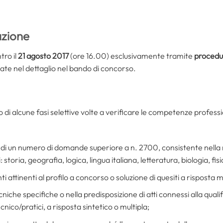
e
zione
ro il
21 agosto 2017
(ore 16.00) esclusivamente tramite
procedu
ate nel dettaglio nel bando di concorso.
di alcune fasi selettive volte a verificare le competenze professio
 di un numero di domande superiore a n. 2700, consistente nella ri
storia, geografia, logica, lingua italiana, letteratura, biologia, fis
i attinenti al profilo a concorso o soluzione di quesiti a risposta
cniche specifiche o nella predisposizione di atti connessi alla qual
nico/pratici, a risposta sintetico o multipla;