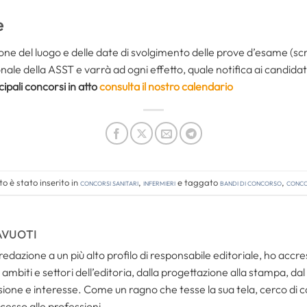
e
ne del luogo e delle date di svolgimento delle prove d’esame (scr
uzionale della ASST e varrà ad ogni effetto, quale notifica ai candi
cipali concorsi in atto
consulta il nostro calendario
 è stato inserito in
Concorsi Sanitari
,
Infermieri
e taggato
bandi di concorso
,
concor
AVUOTI
redazione a un più alto profilo di responsabile editoriale, ho acc
ambiti e settori dell’editoria, dalla progettazione alla stampa, dal
one e interesse. Come un ragno che tesse la sua tela, cerco di coll
cesso alle professioni.