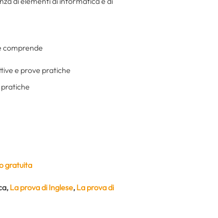
za di elementi di informatica e di
e comprende
tive e prove pratiche
e pratiche
 gratuita
ca
,
La prova di Inglese
,
La prova di