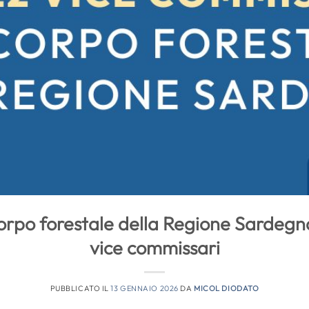
orpo forestale della Regione Sardegn
vice commissari
PUBBLICATO IL
13 GENNAIO 2026
DA
MICOL DIODATO