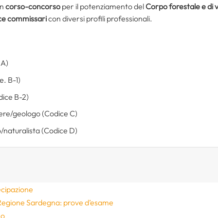
un
corso-concorso
per il potenziamento del
Corpo forestale e di 
ce commissari
con diversi profili professionali.
 A)
e. B-1)
dice B-2)
nere/geologo (Codice C)
o/naturalista (Codice D)
ecipazione
Regione Sardegna: prove d’esame
so