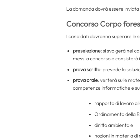
La domanda dovrà essere inviata 
Concorso Corpo fores
I candidati dovranno superare le se
preselezione
: si svolgerà nel c
messi a concorso e consisterà in
prova scritta
: prevede la soluzi
prova orale
: verterà sulle mate
competenze informatiche e sul
rapporto di lavoro a
Ordinamento della 
diritto ambientale
nozioni in materia di r