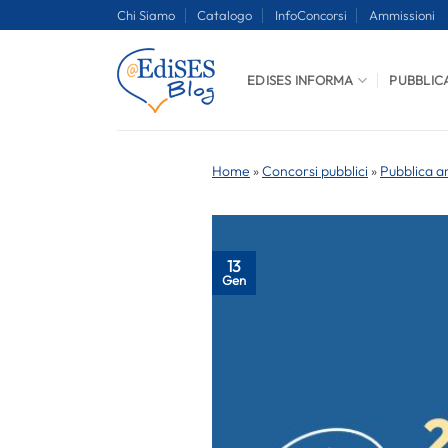
Salta
Chi Siamo
Catalogo
InfoConcorsi
Ammissioni
ai
contenuti
EDISES INFORMA
PUBBLIC
Home
»
Concorsi pubblici
»
Pubblica a
13
Gen