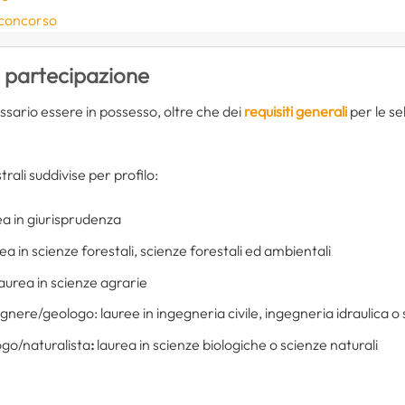
 concorso
i partecipazione
sario essere in possesso, oltre che dei
requisiti generali
per le sel
rali suddivise per profilo:
rea in giurisprudenza
rea in scienze forestali, scienze forestali ed ambientali
aurea in scienze agrarie
egnere/geologo: lauree in ingegneria civile, ingegneria idraulica 
ogo/naturalista
:
laurea in scienze biologiche o scienze naturali