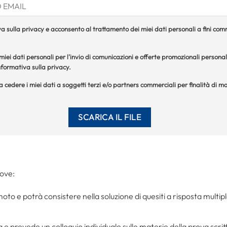
a sulla privacy e acconsento al trattamento dei miei dati personali a fini comme
iei dati personali per l'invio di comunicazioni e offerte promozionali personal
formativa sulla privacy.
 a cedere i miei dati a soggetti terzi e/o partners commerciali per finalità di
rove:
moto e potrà consistere nella soluzione di quesiti a risposta multip
za e prevede un colloquio individuale sulle materie della prova scri