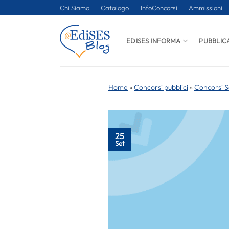
Salta
Chi Siamo
Catalogo
InfoConcorsi
Ammissioni
ai
contenuti
EDISES INFORMA
PUBBLIC
Home
»
Concorsi pubblici
»
Concorsi S
25
Set