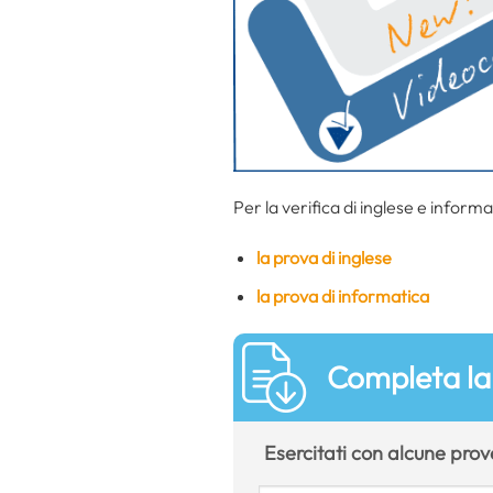
Per la verifica di inglese e informa
la prova di inglese
la prova di informatica
Completa la 
Esercitati con alcune prove