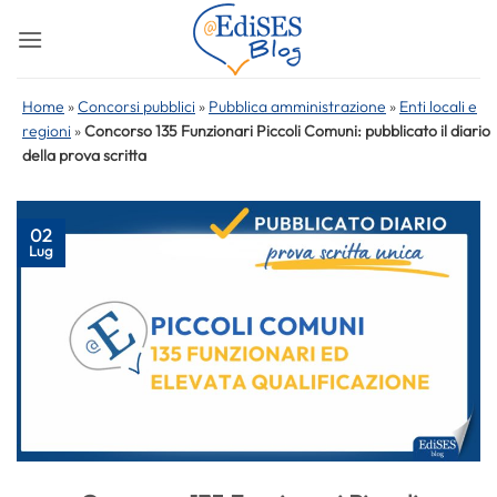
Salta
ai
contenuti
Home
»
Concorsi pubblici
»
Pubblica amministrazione
»
Enti locali e
regioni
»
Concorso 135 Funzionari Piccoli Comuni: pubblicato il diario
della prova scritta
02
Lug