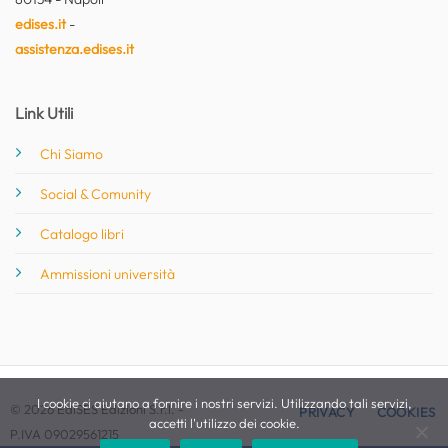
edises.it
-
assistenza.edises.it
Link Utili
Chi Siamo
Social & Comunity
Catalogo libri
Ammissioni università
I cookie ci aiutano a fornire i nostri servizi. Utilizzando tali servizi,
© 2026 EdiSES Edizioni S.r.l. -
PRIVACY
COOKIES
accetti l'utilizzo dei cookie.
P.IVA 09029561215