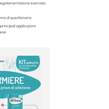
e regolamentazione esercizio
rma di questionario
rincipali applicazioni
cese