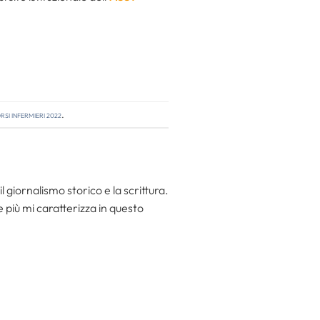
si infermieri 2022
.
l giornalismo storico e la scrittura.
he più mi caratterizza in questo