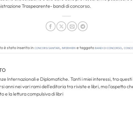
istrazione Traspearente- bandi di concorso.
 è stato inserito in
Concorsi Sanitari
,
Infermieri
e taggato
bandi di concorso
,
concor
TO
ze Internazionali e Diplomatiche. Tanti i miei interessi, tra questi i
i anni nei vari rami dell'editoria tra riviste e libri, ma l'aspetto c
to e la lettura compulsiva di libri