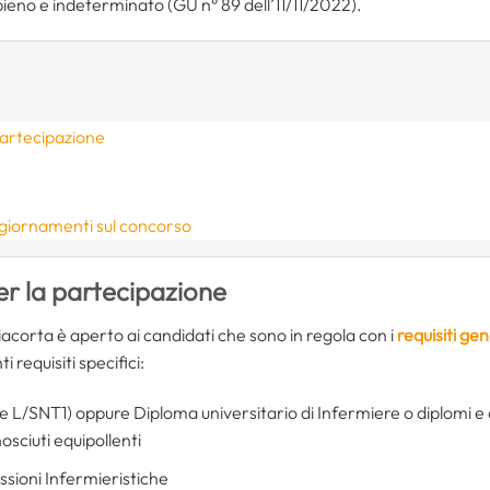
ieno e indeterminato (GU n° 89 dell’11/11/2022).
partecipazione
ggiornamenti sul concorso
er la partecipazione
acorta è aperto ai candidati che sono in regola con i
requisiti gen
 requisiti specifici:
se L/SNT1) oppure Diploma universitario di Infermiere o diplomi e a
ciuti equipollenti
essioni Infermieristiche