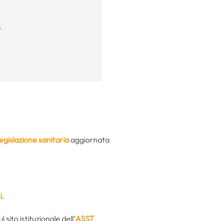
e
egislazione sanitaria
aggiornata
i
.
sito istituzionale dell’
ASST