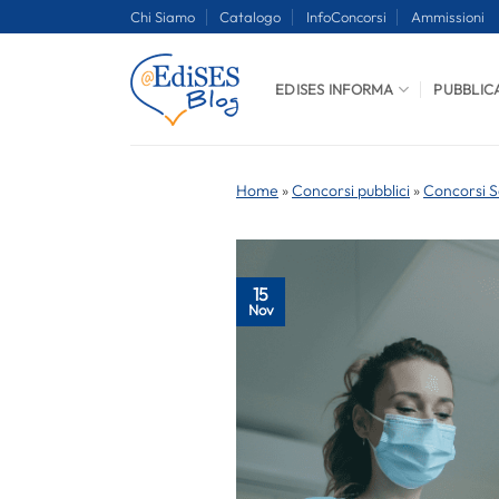
Salta
Chi Siamo
Catalogo
InfoConcorsi
Ammissioni
ai
contenuti
EDISES INFORMA
PUBBLIC
Home
»
Concorsi pubblici
»
Concorsi S
15
Nov