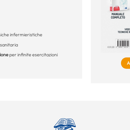
niche infermieristiche
sanitaria
zione
per infinite esercitazioni
A