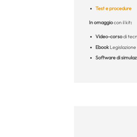
Test e procedure
In omaggio
con il kit
:
Video-corso
di tec
Ebook
Legislazione 
Software di simula