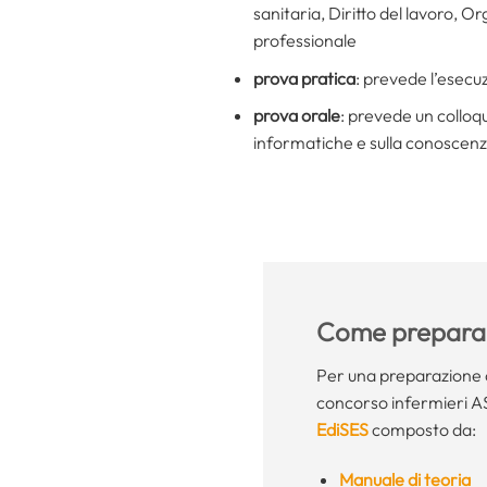
sanitaria, Diritto del lavoro, 
professionale
prova pratica
: prevede l’esecu
prova orale
: prevede un colloqu
informatiche e sulla conoscenza
Come preparar
Per una preparazione 
concorso infermieri ASP
EdiSES
composto da:
Manuale di teoria