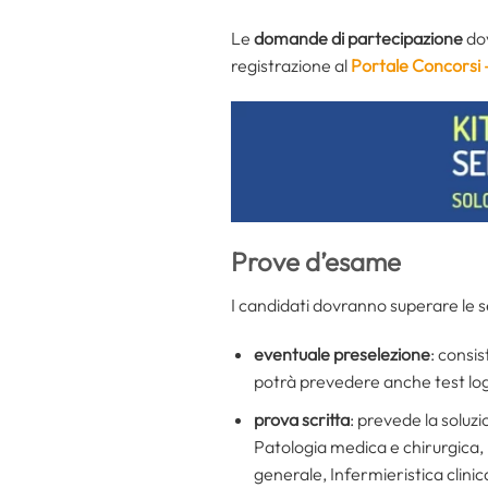
Le
domande di partecipazione
dov
registrazione al
Portale Concorsi
Prove d’esame
I candidati dovranno superare le se
eventuale preselezione
: consis
potrà prevedere anche test lo
prova scritta
: prevede la soluz
Patologia medica e chirurgica, 
generale, Infermieristica clinica