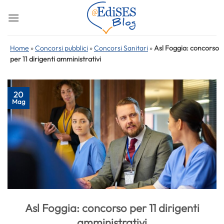
Salta
ai
contenuti
Home
»
Concorsi pubblici
»
Concorsi Sanitari
»
Asl Foggia: concorso
per 11 dirigenti amministrativi
20
Mag
Asl Foggia: concorso per 11 dirigenti
amministrativi