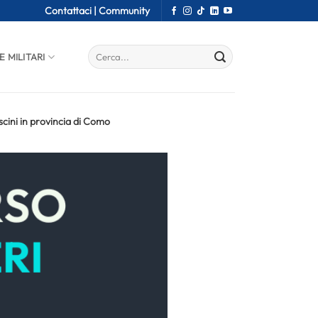
Contattaci |
Community
E MILITARI
cini in provincia di Como