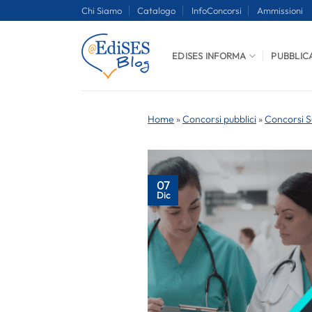
Salta
Chi Siamo
Catalogo
InfoConcorsi
Ammissioni
ai
contenuti
EDISES INFORMA
PUBBLIC
Home
»
Concorsi pubblici
»
Concorsi S
07
Dic