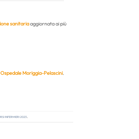
ione sanitaria
aggiornata ai più
’
Ospedale Moriggia-Pelascini
.
si infermieri 2023
.