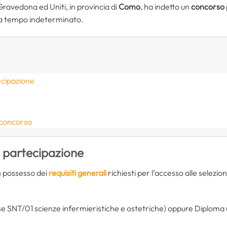
Gravedona ed Uniti, in provincia di
Como
, ha indetto un
concorso
a tempo indeterminato.
ecipazione
 concorso
i partecipazione
in possesso dei
requisiti generali
richiesti per l’accesso alle selezio
se SNT/01 scienze infermieristiche e ostetriche) oppure Diploma un