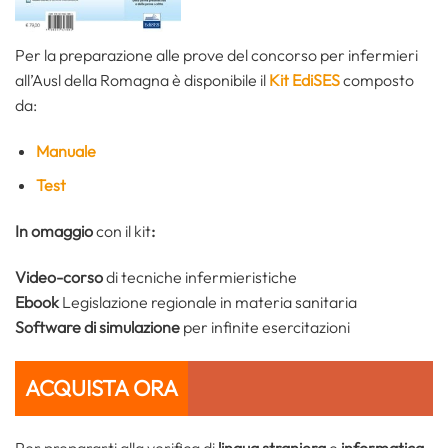
Per la preparazione alle prove del concorso per infermieri
all’Ausl della Romagna è disponibile il
Kit EdiSES
composto
da:
Manuale
Test
In omaggio
con il kit
:
Video-corso
di tecniche infermieristiche
Ebook
Legislazione regionale in materia sanitaria
Software di simulazione
per infinite esercitazioni
ACQUISTA ORA
Per prepararti alla verifica di
lingua straniera
e
informatica