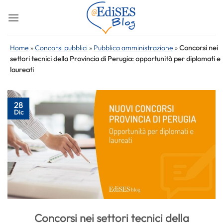
Salta
ai
contenuti
Home
»
Concorsi pubblici
»
Pubblica amministrazione
»
Concorsi nei
settori tecnici della Provincia di Perugia: opportunità per diplomati e
laureati
28
Dic
Concorsi nei settori tecnici della