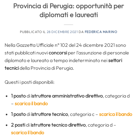
Provincia di Perugia: opportunità per
diplomati e laureati
PUBBLICATO IL
28 DICEMBRE 2021
DA
FEDERICA MARINO
Nella Gazzetta Ufficiale n° 102 del 24 dicembre 2021 sono
stati pubblicati nuovi
concorsi
per l’assunzione di personale
diplomato e laureato a tempo indeterminato nei
settori
tecnici
della Provincia di Perugia.
Questi i posti disponibili:
1
posto
di
istruttore amministrativo direttivo
, categoria d
–
scarica il bando
1 posto
di
istruttore tecnico
, categoria c –
scarica il bando
2 posti
di
istruttore tecnico direttivo
, categoria d –
scarica il bando