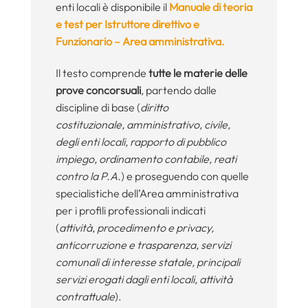
enti locali è disponibile il
Manuale di teoria
e test per
Istruttore direttivo e
Funzionario – Area amministrativa.
Il testo comprende
tutte le materie delle
prove concorsuali
, partendo dalle
discipline di base (
diritto
costituzionale,
amministrativo, civile,
degli enti locali, rapporto di pubblico
impiego, ordinamento contabile, reati
contro la P.A.
) e proseguendo con quelle
specialistiche dell’Area amministrativa
per i profili professionali indicati
(
attività
,
procedimento e privacy,
anticorruzione e trasparenza, servizi
comunali di interesse statale, principali
servizi erogati dagli enti locali, attività
contrattuale
).