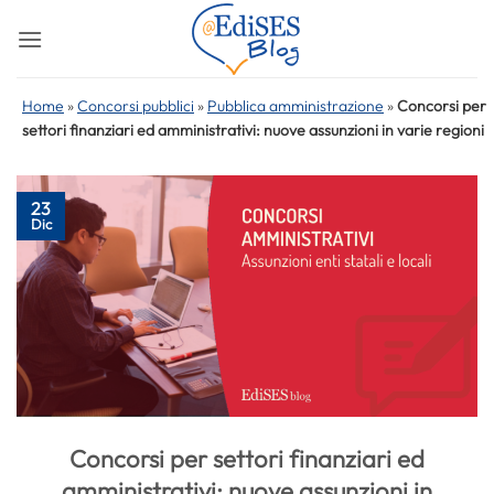
Salta
ai
contenuti
Home
»
Concorsi pubblici
»
Pubblica amministrazione
»
Concorsi per
settori finanziari ed amministrativi: nuove assunzioni in varie regioni
23
Dic
Concorsi per settori finanziari ed
amministrativi: nuove assunzioni in