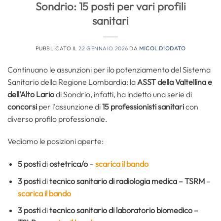
Sondrio: 15 posti per vari profili
sanitari
PUBBLICATO IL
22 GENNAIO 2026
DA
MICOL DIODATO
Continuano le assunzioni per ilo potenziamento del Sistema
Sanitario della Regione Lombardia: la
ASST della Valtellina e
dell’Alto Lario
di Sondrio, infatti, ha indetto una serie di
concorsi
per l’assunzione di
15 professionisti sanitari
con
diverso profilo professionale.
Vediamo le posizioni aperte:
5 posti
di
ostetrica/o
–
scarica il bando
3 posti
di
tecnico sanitario di radiologia medica – TSRM
–
scarica il bando
3 posti
di
tecnico sanitario di laboratorio biomedico –