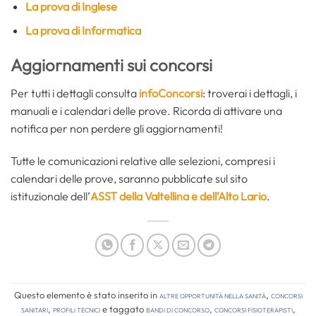
La prova di Inglese
La prova di Informatica
Aggiornamenti sui concorsi
Per tutti i dettagli consulta
infoConcorsi
: troverai i dettagli, i
manuali e i calendari delle prove. Ricorda di attivare una
notifica per non perdere gli aggiornamenti!
Tutte le comunicazioni relative alle selezioni, compresi i
calendari delle prove, saranno pubblicate sul sito
istituzionale dell’
ASST della Valtellina e dell’Alto Lario
.
Questo elemento è stato inserito in
Altre opportunità nella sanità
,
Concorsi
Sanitari
,
Profili tecnici
e taggato
bandi di concorso
,
concorsi fisioterapisti
,